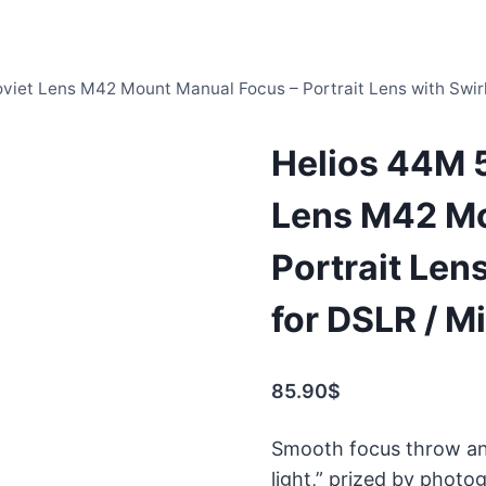
viet Lens M42 Mount Manual Focus – Portrait Lens with Swirl
Helios 44M 
Lens M42 Mo
Portrait Lens
for DSLR / M
85.90
$
Smooth focus throw and 
light,” prized by photo