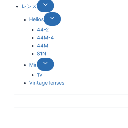
レンズ
Helios
44-2
44М-4
44М
81N
Mir
1V
Vintage lenses