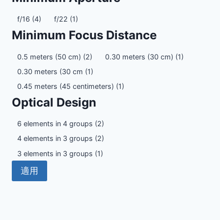
Minimum
f/16
(4)
f/22
(1)
Aperture
Minimum Focus Distance
Minimum
0.5 meters (50 cm)
(2)
0.30 meters (30 cm)
(1)
Focus
0.30 meters (30 cm
(1)
Distance
0.45 meters (45 centimeters)
(1)
Optical Design
Optical
6 elements in 4 groups
(2)
Design
4 elements in 3 groups
(2)
3 elements in 3 groups
(1)
適用