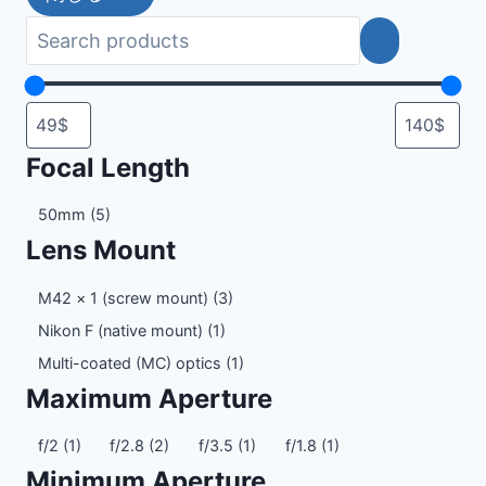
Focal Length
Focal
50mm
(5)
Length
Lens Mount
Lens
M42 × 1 (screw mount)
(3)
Mount
Nikon F (native mount)
(1)
Multi-coated (MC) optics
(1)
Maximum Aperture
Maximum
f/2
(1)
f/2.8
(2)
f/3.5
(1)
f/1.8
(1)
Aperture
Minimum Aperture