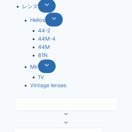
レンズ
Helios
44-2
44М-4
44М
81N
Mir
1V
Vintage lenses