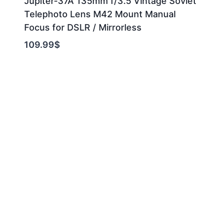
Jupiter-37A 135mm f/3.5 Vintage Soviet
Telephoto Lens M42 Mount Manual
Focus for DSLR / Mirrorless
109.99
$