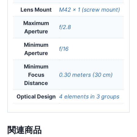
Lens Mount
M42 × 1 (screw mount)
Maximum
f/2.8
Aperture
Minimum
f/16
Aperture
Minimum
Focus
0.30 meters (30 cm)
Distance
Optical Design
4 elements in 3 groups
関連商品