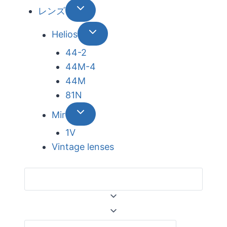
レンズ
Helios
44-2
44М-4
44М
81N
Mir
1V
Vintage lenses