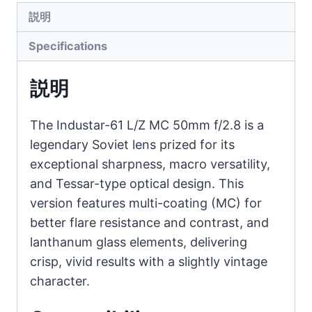
Macro
説明
Lens
-
Specifications
M42
Mount
説明
Multi-
Coated
The Industar-61 L/Z MC 50mm f/2.8 is a
Tessar-
legendary Soviet lens prized for its
Type
exceptional sharpness, macro versatility,
Manual
and Tessar-type optical design. This
Focus
version features multi-coating (MC) for
Lens
better flare resistance and contrast, and
for
lanthanum glass elements, delivering
DSLR
crisp, vivid results with a slightly vintage
/
character.
Mirrorless