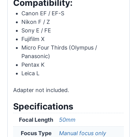
個
Compatibility:
Canon EF / EF-S
Nikon F / Z
Sony E / FE
Fujifilm X
Micro Four Thirds (Olympus /
Panasonic)
Pentax K
Leica L
Adapter not included.
Specifications
Focal Length
50mm
Focus Type
Manual focus only