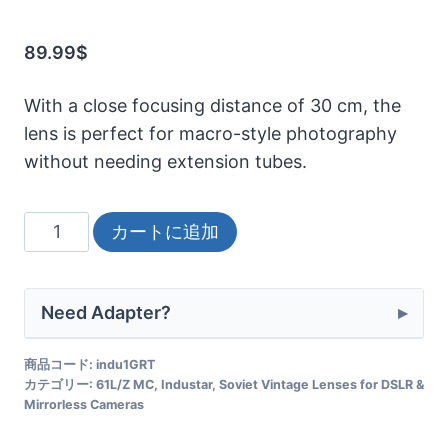
89.99
$
With a close focusing distance of 30 cm, the
lens is perfect for macro-style photography
without needing extension tubes.
Industar-
カートに追加
61
L/Z
MC
Need Adapter?
50mm
f/2.8
商品コード:
indu1GRT
カテゴリー:
61L/Z MC
,
Industar
,
Soviet Vintage Lenses for DSLR &
Vintage
Mirrorless Cameras
Soviet