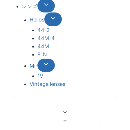
レンズ
Helios
44-2
44М-4
44М
81N
Mir
1V
Vintage lenses