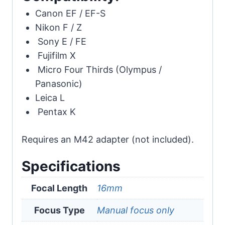
Canon EF / EF-S
Nikon F / Z
Sony E / FE
Fujifilm X
Micro Four Thirds (Olympus /
Panasonic)
Leica L
Pentax K
Requires an M42 adapter (not included).
Specifications
Focal Length
16mm
Focus Type
Manual focus only