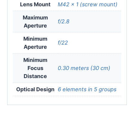
Lens Mount
M42 × 1 (screw mount)
Maximum
f/2.8
Aperture
Minimum
f/22
Aperture
Minimum
Focus
0.30 meters (30 cm)
Distance
Optical Design
6 elements in 5 groups