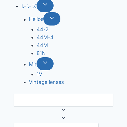
レンズ
Helios
44-2
44М-4
44М
81N
Mir
1V
Vintage lenses