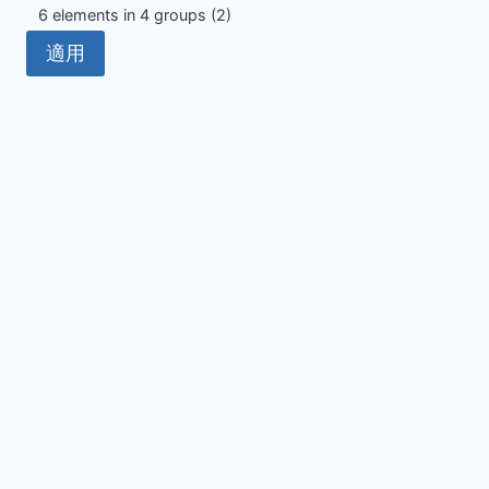
Optical
6 elements in 4 groups
(2)
Design
適用