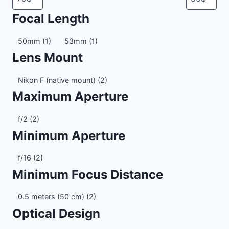
Focal Length
Focal
50mm
(1)
53mm
(1)
Length
Lens Mount
Lens
Nikon F (native mount)
(2)
Mount
Maximum Aperture
Maximum
f/2
(2)
Aperture
Minimum Aperture
Minimum
f/16
(2)
Aperture
Minimum Focus Distance
Minimum
0.5 meters (50 cm)
(2)
Focus
Optical Design
Distance