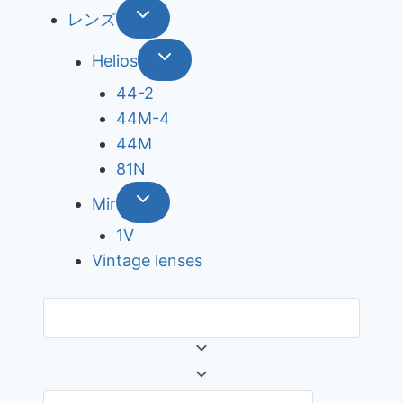
レンズ
Helios
44-2
44М-4
44М
81N
Mir
1V
Vintage lenses