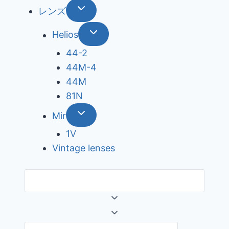
レンズ
Helios
44-2
44М-4
44М
81N
Mir
1V
Vintage lenses