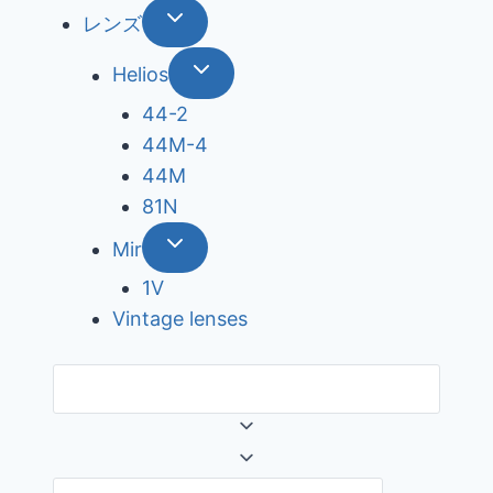
レンズ
Helios
44-2
44М-4
44М
81N
Mir
1V
Vintage lenses