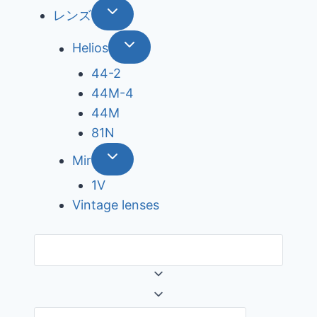
レンズ
Helios
44-2
44М-4
44М
81N
Mir
1V
Vintage lenses