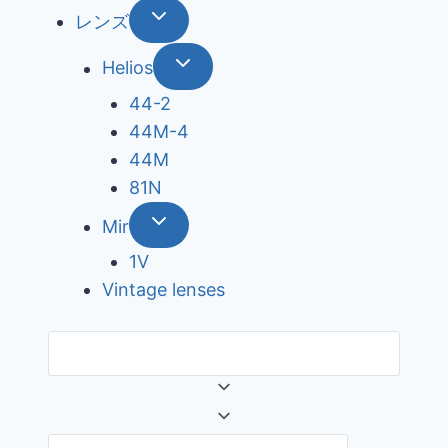
レンズ
Helios
44-2
44М-4
44М
81N
Mir
1V
Vintage lenses